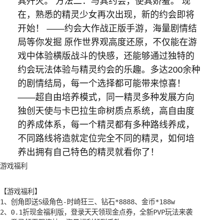
其歼灭。 方法二：与其约会，使其娇羞。 现
在，熟悉的精灵少女再次出现，新的约会即将
开始！ ——约会大作战正版手游，海量剧情结
局等你发掘 原作世界观高度还原，不仅能在游
戏中体验横版战斗的快感，还能够通过独特的
约会玩法体验与精灵约会的乐趣。多达200余种
的剧情结局，每一个选择都可能带来惊喜！
——超自由培养模式，同一精灵多种发展方向
独创天使与卡巴拉生命树质点系统，高自由度
的养成体系，每一个精灵都有多种路线养成，
不同路线将造就定位完全不同的精灵，如何培
养出拥有自己特色的精灵就看你了！
游戏福利
【游戏福利】

1、创角即送S级角色-时崎狂三、钻石*8888、金币*188w

2、0.1折现金福利版，登录天天领现金点券，全新PVP玩法来袭
