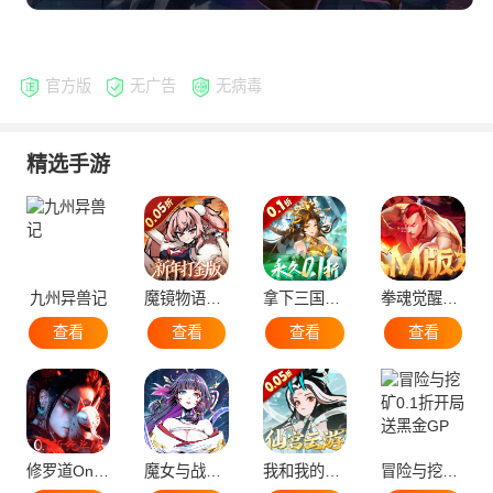
官方版
无广告
无病毒
精选手游
九州异兽记
魔镜物语0.05折暗黑童话
拿下三国少年名将0.1折
拳魂觉醒GM满星SP
查看
查看
查看
查看
修罗道Online0.1折免单版
魔女与战姬0.1折
我和我的天宫0.1折无敌版
冒险与挖矿0.1折开局送黑金GP