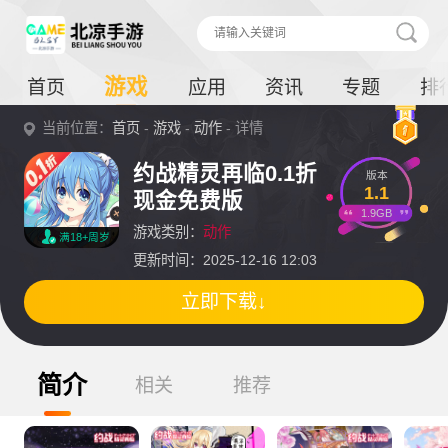
游戏
首页
应用
资讯
专题
排
当前位置：
首页
-
游戏
-
动作
- 详情
约战精灵再临0.1折
版本
1.1
现金免费版
1.9GB
游戏类别：
动作
满18+周岁
更新时间：2025-12-16 12:03
立即下载↓
简介
相关
推荐