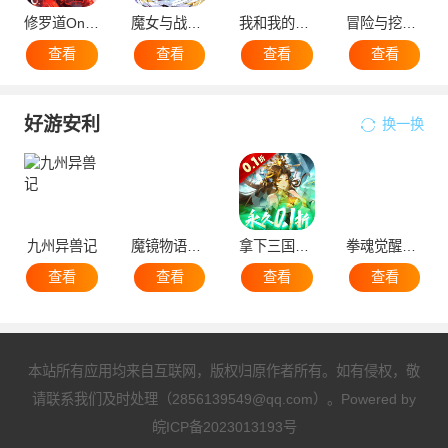
修罗道Online0.1折免单版
魔女与战姬0.1折
我和我的天宫0.1折无敌版
冒险与挖矿0.1折开局送黑金GP
查看
查看
查看
查看
好游安利
换一换
九州异兽记
魔镜物语0.05折暗黑童话
拿下三国少年名将0.1折
拳魂觉醒GM满星SP
查看
查看
查看
查看
本站所有应用均来自互联网，版权归原作者所有。如有侵权，敬
请联系我们及时处理（2856139549@qq.com）。Powered by
皖ICP备2023013193号