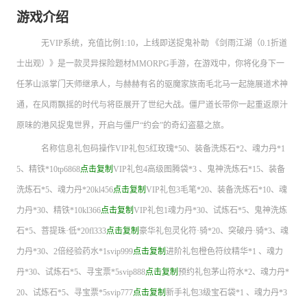
游戏介绍
无VIP系统，充值比例1:10，上线即送捉鬼补助 《剑雨江湖（0.1折道
士出观）》是一款灵异探险题材MMORPG手游，在游戏中，你将化身下一
任茅山派掌门天师继承人，与赫赫有名的驱魔家族南毛北马一起施展道术神
通，在风雨飘摇的时代与将臣展开了世纪大战。僵尸道长带你一起重返原汁
原味的港风捉鬼世界，开启与僵尸“约会”的奇幻盗墓之旅。
名称信息礼包码操作VIP礼包5红玫瑰*50、装备洗炼石*2、魂力丹*1
5、精铁*10tp6868
点击复制
VIP礼包4高级图腾袋*3 、鬼神洗炼石*15、装备
洗炼石*5、魂力丹*20kl456
点击复制
VIP礼包3毛笔*20、装备洗炼石*10、魂
力丹*30、精铁*10kl366
点击复制
VIP礼包1魂力丹*30、试炼石*5、鬼神洗炼
石*5、菩提珠·低*20fl333
点击复制
豪华礼包灵化符·骑*20、突破丹·骑*3、魂
力丹*30、2倍经验药水*1svip999
点击复制
进阶礼包橙色符纹精华*1 、魂力
丹*30、试炼石*5、寻宝票*5svip888
点击复制
预约礼包茅山符水*2、魂力丹*
20、试炼石*5、寻宝票*5svip777
点击复制
新手礼包3级宝石袋*1 、魂力丹*3