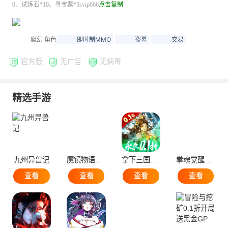
0、试炼石*10、寻宝票*5svip666
点击复制
即时制MMO
盗墓
交易
魔幻 角色
官方版
无广告
无病毒
精选手游
九州异兽记
魔镜物语0.05折暗黑童话
拿下三国少年名将0.1折
拳魂觉醒GM满星SP
查看
查看
查看
查看