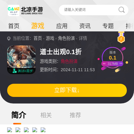
游戏
首页
应用
资讯
专题
排
当前位置：
首页
-
游戏
-
角色扮演
- 详情
道士出观0.1折
版本
0.1
游戏类别：
角色扮演
317MB
更新时间：2024-11-11 11:53
满18+周岁
立即下载↓
简介
相关
推荐